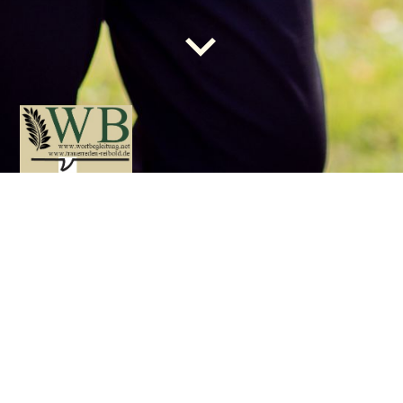
Gute Worte, die begleiten
GbR
Wortbegleitung
Kontakt
Der einfachste Weg, mit uns in Kontakt zu treten, führt über das
untenstehende Kontaktformular. Wir bemühen uns, Ihnen