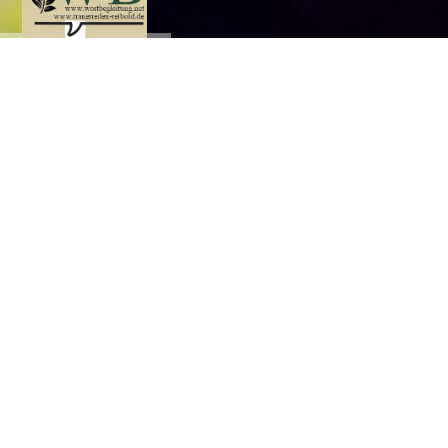
Gute Worte, die begleiten
GbR
Wortbegleitung
Referenzen
"WÜRDEVOLLE
"EMPFEHLUNG